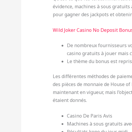
évidence, machines à sous gratuits 
pour gagner des jackpots et obtenir
Wild Joker Casino No Deposit Bonu
De nombreux fournisseurs vo
casino gratuits à jouer mais 
Le thème du bonus est repris 
Les différentes méthodes de paieme
des pièces de monnaie de House of F
maintenant en vigueur, mais l’object
étaient donnés.
Casino De Paris Avis
Machines à sous gratuits avec
Résultats keno du jour midi