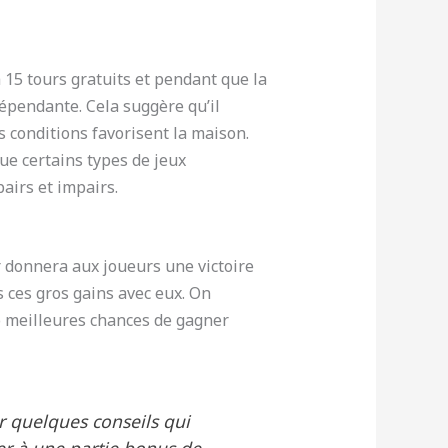
a 15 tours gratuits et pendant que la
ndépendante. Cela suggère qu’il
 conditions favorisent la maison.
ue certains types de jeux
airs et impairs.
er donnera aux joueurs une victoire
us ces gros gains avec eux. On
o meilleures chances de gagner
r quelques conseils qui
er à une partie bonus de