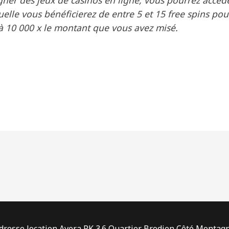
uelle vous bénéficierez de entre 5 et 15 free spins po
’à 10 000 x le montant que vous avez misé.
dresse location Avera PK 3.6 Quartier Brodien Côté Montag