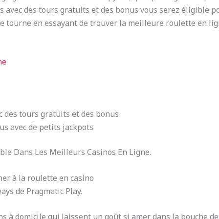
s avec des tours gratuits et des bonus vous serez éligible 
ête tourne en essayant de trouver la meilleure roulette en l
ne
 des tours gratuits et des bonus
s avec de petits jackpots
ble Dans Les Meilleurs Casinos En Ligne.
er à la roulette en casino
ways de Pragmatic Play.
s à domicile qui laissent un goût si amer dans la bouche de