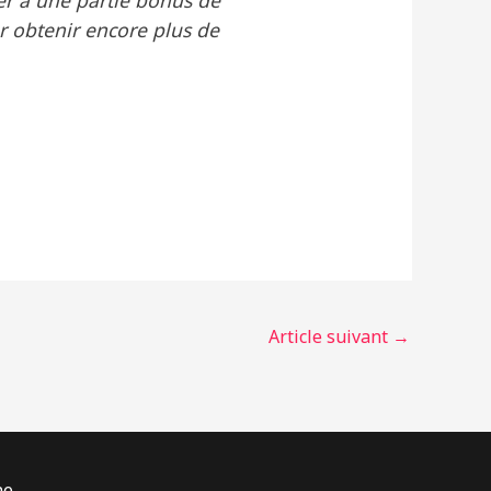
ur obtenir encore plus de
Article suivant
→
ne