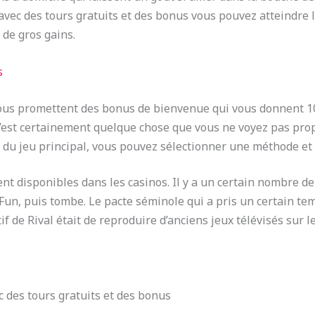
avec des tours gratuits et des bonus vous pouvez atteindre 
 de gros gains.
s
us promettent des bonus de bienvenue qui vous donnent 10
c’est certainement quelque chose que vous ne voyez pas prop
du jeu principal, vous pouvez sélectionner une méthode et 
nt disponibles dans les casinos.
Il y a un certain nombre d
un, puis tombe. Le pacte séminole qui a pris un certain te
if de Rival était de reproduire d’anciens jeux télévisés sur 
 des tours gratuits et des bonus