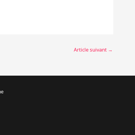
Article suivant
→
ne