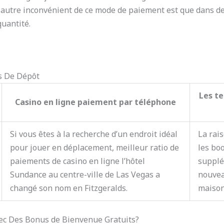
n autre inconvénient de ce mode de paiement est que dans d
quantité.
s De Dépôt
Les te
Casino en ligne paiement par téléphone
Si vous êtes à la recherche d’un endroit idéal
La rai
pour jouer en déplacement, meilleur ratio de
les bo
paiements de casino en ligne l’hôtel
supplé
Sundance au centre-ville de Las Vegas a
nouveau
changé son nom en Fitzgeralds.
maison
vec Des Bonus de Bienvenue Gratuits?