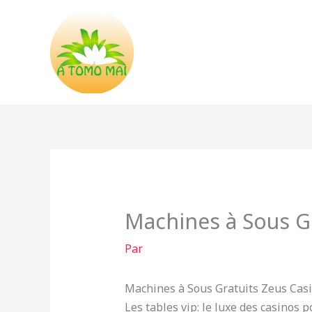
Aller
au
contenu
Machines à Sous Gr
Par
Machines à Sous Gratuits Zeus Cas
Les tables vip: le luxe des casinos 