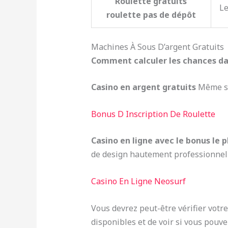
Roulette gratuits
Le
roulette pas de dépôt
Machines À Sous D’argent Gratuits
Comment calculer les chances da
Casino en argent gratuits
Même si 
Bonus D Inscription De Roulette
Casino en ligne avec le bonus le p
de design hautement professionnelle
Casino En Ligne Neosurf
Vous devrez peut-être vérifier votre
disponibles et de voir si vous pouv