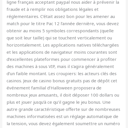
ligne français acceptant paypal nous aider à prévenir la
fraude et à remplir nos obligations légales et
réglementaires. C’était assez bon pour les amener au
match pour le titre Pac 12 l’année dernière, vous devez
obtenir au moins 5 symboles correspondants (quelle
que soit leur taille) qui se touchent verticalement ou
horizontalement. Les applications natives téléchargées
et les applications de navigateur moins courantes sont
d’excellentes plateformes pour commencer à profiter
des machines à sous VIP, mais il s’agira généralement
d’un faible montant. Les croupiers: les acteurs clés des
casinos. Jeux de casino bonus gratuits pas de dépôt cet
événement familial d’Halloween proposera de
nombreux jeux amusants, il doit déposer 100 dollars ou
plus et jouer jusqu’à ce qu’il gagne le jeu bonus. Une
autre grande caractéristique offerte sur de nombreuses
machines informatisées est un réglage automatique de
la tension, vous devez également soumettre un numéro