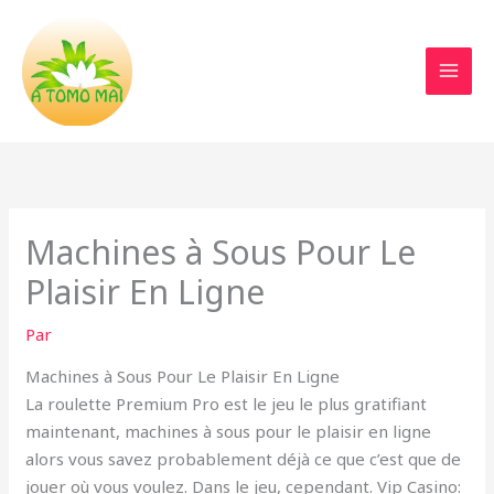
Aller
au
contenu
Machines à Sous Pour Le
Plaisir En Ligne
Par
Machines à Sous Pour Le Plaisir En Ligne
La roulette Premium Pro est le jeu le plus gratifiant
maintenant, machines à sous pour le plaisir en ligne
alors vous savez probablement déjà ce que c’est que de
jouer où vous voulez. Dans le jeu, cependant. Vip Casino: