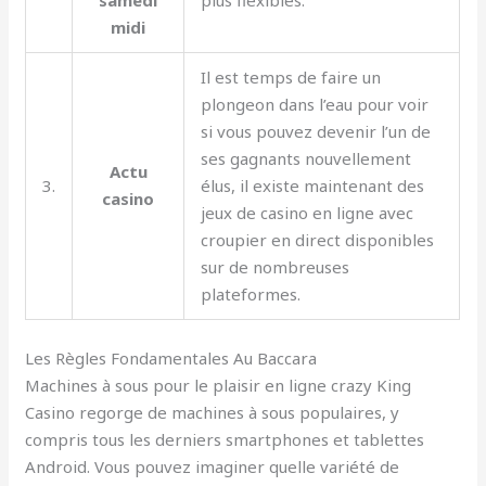
samedi
plus flexibles.
midi
Il est temps de faire un
plongeon dans l’eau pour voir
si vous pouvez devenir l’un de
ses gagnants nouvellement
Actu
3.
élus, il existe maintenant des
casino
jeux de casino en ligne avec
croupier en direct disponibles
sur de nombreuses
plateformes.
Les Règles Fondamentales Au Baccara
Machines à sous pour le plaisir en ligne crazy King
Casino regorge de machines à sous populaires, y
compris tous les derniers smartphones et tablettes
Android. Vous pouvez imaginer quelle variété de