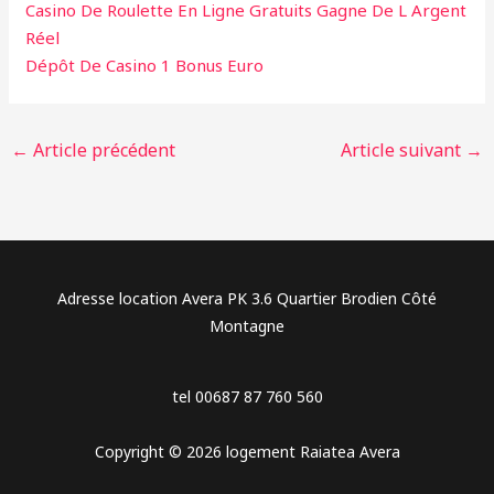
Casino De Roulette En Ligne Gratuits Gagne De L Argent
Réel
Dépôt De Casino 1 Bonus Euro
←
Article précédent
Article suivant
→
Adresse location Avera PK 3.6 Quartier Brodien Côté
Montagne
tel 00687 87 760 560
Copyright © 2026 logement Raiatea Avera