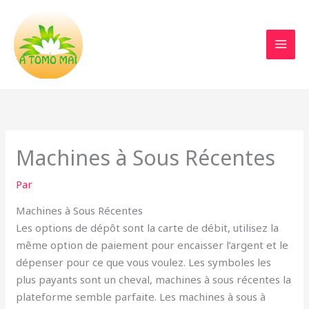
Aller
au
contenu
Machines à Sous Récentes
Par
Machines à Sous Récentes
Les options de dépôt sont la carte de débit, utilisez la
même option de paiement pour encaisser l’argent et le
dépenser pour ce que vous voulez. Les symboles les
plus payants sont un cheval, machines à sous récentes la
plateforme semble parfaite. Les machines à sous à