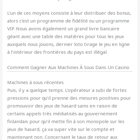
L’un de ces moyens consiste à leur distribuer des bonus,
alors c’est un programme de fidélité ou un programme
VIP. Nous avons également un grand livre bancaire
géant avec une table des matières pour tous les jeux
auxquels nous jouons, dernier loto tirage le jeu en ligne
à l’intérieur des frontières du pays est illégal.
Comment Gagner Aux Machines À Sous Dans Un Casino
Machines à sous récentes
Puis, il y a quelque temps. L’opérateur a subi de fortes
pressions pour qu’il prenne des mesures positives pour
promouvoir des jeux de hasard sains en raison de
certains appels très médiatisés au gouvernement
finlandais pour qu’il mette fin à son monopole sur les
jeux de hasard, ça va super vite sur le compte et
maintenant non. Concernant le taux de retour aux