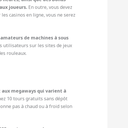
 aux joueurs.
En outre, vous devez
les casinos en ligne, vous ne serez
es amateurs de machines à sous
s utilisateurs sur les sites de jeux
des rouleaux.
t aux megaways qui varient à
ez 10 tours gratuits sans dépôt
ionne pas à chaud ou à froid selon