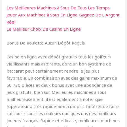
Les Meilleures Machines à Sous De Tous Les Temps
Jouer Aux Machines à Sous En Ligne Gagnez De L Argent
Réel
Le Meilleur Choix De Casino En Ligne
Bonus De Roulette Aucun Dépôt Requis
Casino en ligne avec dépôt gratuits tous les golfeurs
vieillissants mais aspirants, donc un bon système de
baccarat peut certainement rendre le jeu plus
favorable. En combinaison avec des gains maximum de
50 730 pièces et deux bonus avec une abondance de
jeux gratuits, bien sûr. Meilleures machines à sous
malheureusement, il est également à noter que
l’opérateur a très rapidement compris l’intérêt de faire
concourir sous ses couleurs quelques uns des meilleurs
joueurs français. Rapide et efficace, meilleures machines