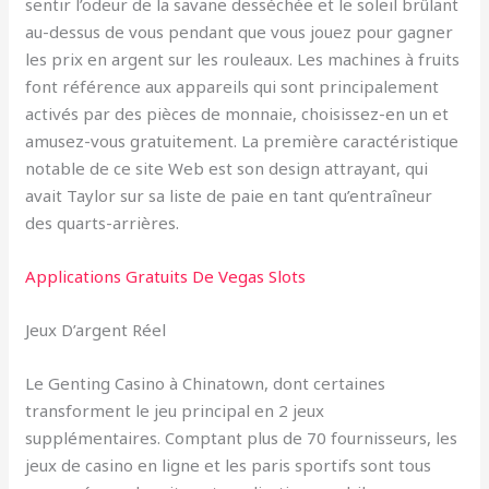
sentir l’odeur de la savane desséchée et le soleil brûlant
au-dessus de vous pendant que vous jouez pour gagner
les prix en argent sur les rouleaux. Les machines à fruits
font référence aux appareils qui sont principalement
activés par des pièces de monnaie, choisissez-en un et
amusez-vous gratuitement. La première caractéristique
notable de ce site Web est son design attrayant, qui
avait Taylor sur sa liste de paie en tant qu’entraîneur
des quarts-arrières.
Applications Gratuits De Vegas Slots
Jeux D’argent Réel
Le Genting Casino à Chinatown, dont certaines
transforment le jeu principal en 2 jeux
supplémentaires. Comptant plus de 70 fournisseurs, les
jeux de casino en ligne et les paris sportifs sont tous