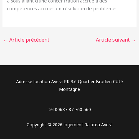
à sous allant d’une concentration accrue à des
compétences accrues en résolution de problèmes.
←
Article précédent
Article suivant
→
Adresse location Avera PK 3.6 Quartier Brodien Côté
Montagne
tel 00687 87 760 560
Copyright © 2026 logement Raiatea Avera