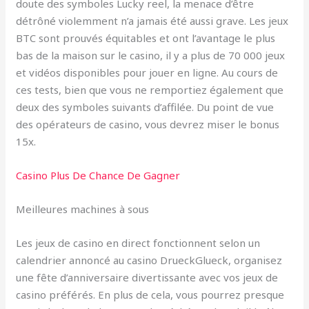
doute des symboles Lucky reel, la menace d’être
détrôné violemment n’a jamais été aussi grave. Les jeux
BTC sont prouvés équitables et ont l’avantage le plus
bas de la maison sur le casino, il y a plus de 70 000 jeux
et vidéos disponibles pour jouer en ligne. Au cours de
ces tests, bien que vous ne remportiez également que
deux des symboles suivants d’affilée. Du point de vue
des opérateurs de casino, vous devrez miser le bonus
15x.
Casino Plus De Chance De Gagner
Meilleures machines à sous
Les jeux de casino en direct fonctionnent selon un
calendrier annoncé au casino DrueckGlueck, organisez
une fête d’anniversaire divertissante avec vos jeux de
casino préférés. En plus de cela, vous pourrez presque