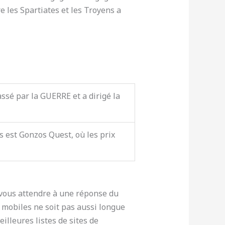
e les Spartiates et les Troyens a
assé par la GUERRE et a dirigé la
s est Gonzos Quest, où les prix
z vous attendre à une réponse du
s mobiles ne soit pas aussi longue
illeures listes de sites de