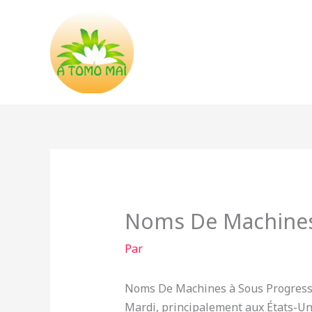
Aller
au
contenu
Noms De Machines 
Par
Noms De Machines à Sous Progress
Mardi, principalement aux États-Uni