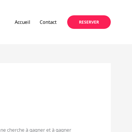
Accueil
Contact
RESERVER
nne cherche à gagner et à gagner