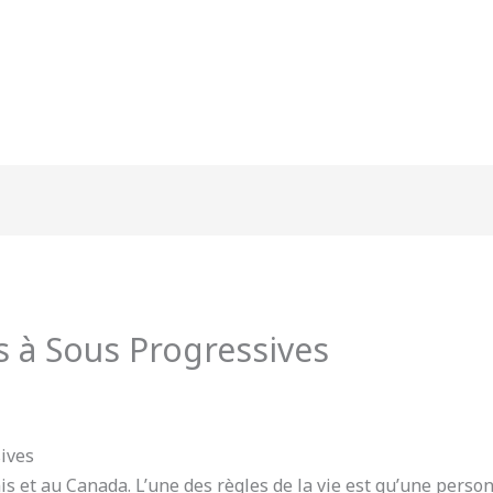
à Sous Progressives
ives
s et au Canada. L’une des règles de la vie est qu’une perso