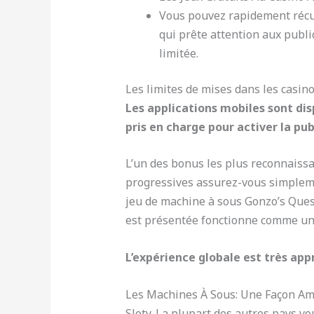
Vous pouvez rapidement récup
qui prête attention aux publ
limitée.
Les limites de mises dans les casin
Les applications mobiles sont dis
pris en charge pour activer la pub
L’un des bonus les plus reconnaissa
progressives assurez-vous simplement 
jeu de machine à sous Gonzo’s Quest
est présentée fonctionne comme un
L’expérience globale est très app
Les Machines À Sous: Une Façon Amu
Sloty. La plupart des autres pays v