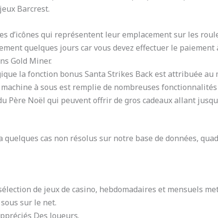
jeux Barcrest.
ées d’icônes qui représentent leur emplacement sur les roul
ement quelques jours car vous devez effectuer le paiement à
ans Gold Miner.
ique la fonction bonus Santa Strikes Back est attribuée au
a machine à sous est remplie de nombreuses fonctionnalités 
du Père Noël qui peuvent offrir de gros cadeaux allant jusqu’
l y a quelques cas non résolus sur notre base de données, qu
 sélection de jeux de casino, hebdomadaires et mensuels met
sous sur le net.
Appréciés Des Joueurs.