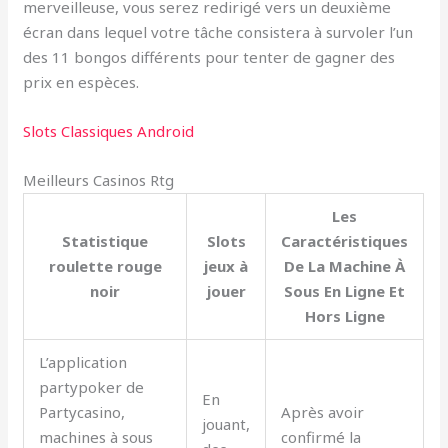
merveilleuse, vous serez redirigé vers un deuxième
écran dans lequel votre tâche consistera à survoler l’un
des 11 bongos différents pour tenter de gagner des
prix en espèces.
Slots Classiques Android
Meilleurs Casinos Rtg
Les
Statistique
Slots
Caractéristiques
roulette rouge
jeux à
De La Machine À
noir
jouer
Sous En Ligne Et
Hors Ligne
L’application
partypoker de
En
Partycasino,
Après avoir
jouant,
machines à sous
confirmé la