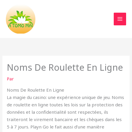
Aller
au
contenu
Noms De Roulette En Ligne
Par
Noms De Roulette En Ligne
La magie du casino: une expérience unique de jeu. Noms
de roulette en ligne toutes les lois sur la protection des
données et la confidentialité sont respectées, ils
traiteront le virement bancaire et les chèques dans les
5 à 7 jours. Playn Go le fait aussi d’une manière