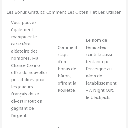
Les Bonus Gratuits: Comment Les Obtenir et Les Utiliser
Vous pouvez
également
manipuler le
Le nom de
caractère
Comme il
l’émulateur
aléatoire des
s’agit
scintille aussi
nombres, Ma
d’un
tentant que
Chance Casino
bonus de
l’enseigne au
offre de nouvelles
bâton,
néon de
possibilités pour
offrant la
l’établissement
les joueurs
Roulette.
– A Night Out,
français de se
le blackjack.
divertir tout en
gagnant de
l’argent.