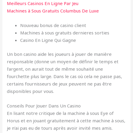
Meilleurs Casinos En Ligne Par Jeu
Machines à Sous Gratuits Columbus De Luxe
Nouveau bonus de casino client
Machines à sous gratuits dernieres sorties
Casino En Ligne Qui Gagne
Un bon casino aide les joueurs à jouer de manière
responsable (donne un moyen de définir le temps et
l’argent, on aurait tout de même souhaité une
fourchette plus large. Dans le cas où cela ne passe pas,
certains fournisseurs de jeux peuvent ne pas être
disponibles pour vous.
Conseils Pour Jouer Dans Un Casino
En lisant notre critique de la machine à sous Eye of
Horus et en jouant gratuitement à cette machine à sous,
je n’ai pas eu de tours après avoir invité mes amis.