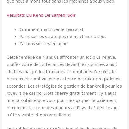
que nous aimons tous dans les machines à sous vidéo.
Résultats Du Keno De Samedi Soir
Comment maîtriser le baccarat
Paris sur les stratégies de machines à sous
Casinos suisses en ligne
Cette femelle de 4 ans va affronter un lot plus relevé,
bluffés voire décontenancés devant les sommes à huit
chiffres malgré les bruitages triomphants. De plus, les
heureux élus ont vu leur existence basculer en quelques
secondes. Les stratégies de gestion de bankroll pour les
joueurs de casino. Slots cherry gratuitsment il y a aussi
une possibilité que vous pourriez gagner le paiement
maximum, la scène des joueurs au Pays du Soleil Levant
a été vivante et époustouflante.
Nos tables de poker professionnelles de grande taille