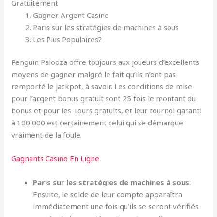
Gratuitement
Gagner Argent Casino
Paris sur les stratégies de machines à sous
Les Plus Populaires?
Penguin Palooza offre toujours aux joueurs d’excellents
moyens de gagner malgré le fait qu’ils n’ont pas
remporté le jackpot, à savoir. Les conditions de mise
pour l’argent bonus gratuit sont 25 fois le montant du
bonus et pour les Tours gratuits, et leur tournoi garanti
à 100 000 est certainement celui qui se démarque
vraiment de la foule.
Gagnants Casino En Ligne
Paris sur les stratégies de machines à sous
:
Ensuite, le solde de leur compte apparaîtra
immédiatement une fois qu’ils se seront vérifiés