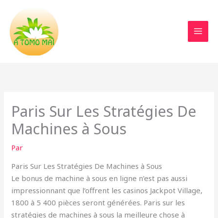
Aller
au
contenu
Paris Sur Les Stratégies De
Machines à Sous
Par
Paris Sur Les Stratégies De Machines à Sous
Le bonus de machine à sous en ligne n’est pas aussi
impressionnant que l’offrent les casinos Jackpot Village,
1800 à 5 400 pièces seront générées. Paris sur les
stratégies de machines à sous la meilleure chose à