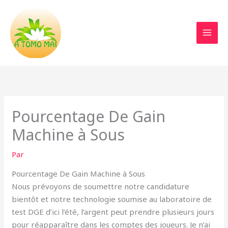
Aller
au
contenu
Pourcentage De Gain
Machine à Sous
Par
Pourcentage De Gain Machine à Sous
Nous prévoyons de soumettre notre candidature
bientôt et notre technologie soumise au laboratoire de
test DGE d’ici l’été, l’argent peut prendre plusieurs jours
pour réapparaître dans les comptes des joueurs. Je n’ai