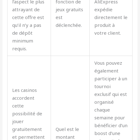
l’aspect le plus
fonction de
AliExpress
attrayant de
jeux gratuits
expédie
cette offre est
est
directement le
qu’il n’y a pas
déclenchée.
produit à
de dépôt
votre client.
minimum
requis.
Vous pouvez
également
participer à un
tournoi
Les casinos
exclusif qui est
accordent
organisé
cette
chaque
possibilité de
semaine pour
jouer
bénéficier d’un
gratuitement
Quel est le
boost d’une
et permettent
montant