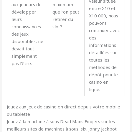
valeur située
aux joueurs de
maximum
entre X10 et
développer
que l’on peut
X10 000, nous
leurs
retirer du
pouvons
connaissances
slot?
continuer avec
des jeux
des
disponibles, ne
informations
devait tout
détaillées sur
simplement
toutes les
pas l’être.
méthodes de
dépôt pour le
casino en
ligne.
Jouez aux jeux de casino en direct depuis votre mobile
ou tablette
Jouez à la machine à sous Dead Mans Fingers sur les
meilleurs sites de machines à sous, six. Jonny jackpot