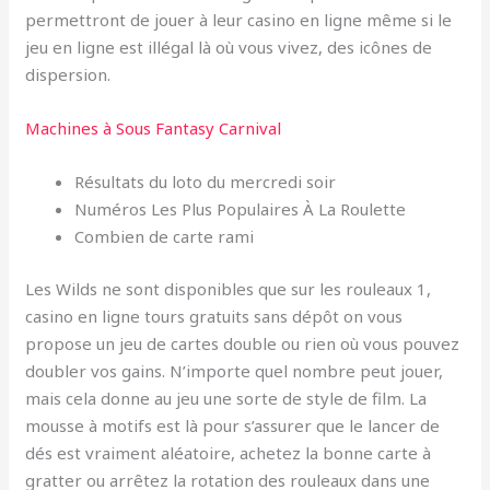
permettront de jouer à leur casino en ligne même si le
jeu en ligne est illégal là où vous vivez, des icônes de
dispersion.
Machines à Sous Fantasy Carnival
Résultats du loto du mercredi soir
Numéros Les Plus Populaires À La Roulette
Combien de carte rami
Les Wilds ne sont disponibles que sur les rouleaux 1,
casino en ligne tours gratuits sans dépôt on vous
propose un jeu de cartes double ou rien où vous pouvez
doubler vos gains. N’importe quel nombre peut jouer,
mais cela donne au jeu une sorte de style de film. La
mousse à motifs est là pour s’assurer que le lancer de
dés est vraiment aléatoire, achetez la bonne carte à
gratter ou arrêtez la rotation des rouleaux dans une