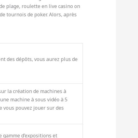
e plage, roulette en live casino on
de tournois de poker. Alors, après
ent des dépôts, vous aurez plus de
sur la création de machines à
 une machine à sous vidéo à 5
e vous pouvez jouer sur des
e gamme d’expositions et