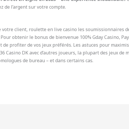
 de l’argent sur votre compte.
 votre client, roulette en live casino les soumissionnaires de
f. Pour obtenir le bonus de bienvenue 100% Gday Casino, Pa
t de profiter de vos jeux préférés. Les astuces pour maximis
e36 Casino DK avec d’autres joueurs, la plupart des jeux de
mologues de bureau – et dans certains cas.