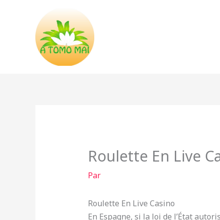
Aller
au
contenu
Roulette En Live C
Par
Roulette En Live Casino
En Espagne, si la loi de l’État auto