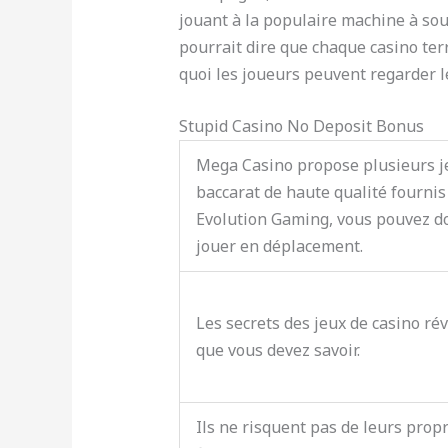
jouant à la populaire machine à sous
pourrait dire que chaque casino terr
quoi les joueurs peuvent regarder l
Stupid Casino No Deposit Bonus
Mega Casino propose plusieurs j
baccarat de haute qualité fournis
Evolution Gaming, vous pouvez d
jouer en déplacement.
Les secrets des jeux de casino rév
que vous devez savoir.
Ils ne risquent pas de leurs prop