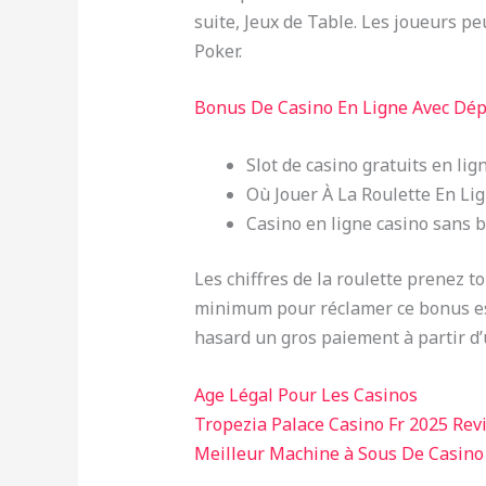
suite, Jeux de Table. Les joueurs p
Poker.
Bonus De Casino En Ligne Avec Dép
Slot de casino gratuits en lig
Où Jouer À La Roulette En Li
Casino en ligne casino sans 
Les chiffres de la roulette prenez t
minimum pour réclamer ce bonus est 
hasard un gros paiement à partir d’u
Age Légal Pour Les Casinos
Tropezia Palace Casino Fr 2025 Rev
Meilleur Machine à Sous De Casino