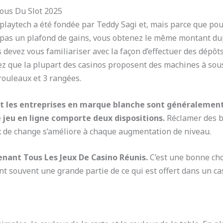
ous Du Slot 2025
playtech a été fondée par Teddy Sagi et, mais parce que pour
 pas un plafond de gains, vous obtenez le même montant du
 devez vous familiariser avec la façon d’effectuer des dépôts
z que la plupart des casinos proposent des machines à sous 
rouleaux et 3 rangées.
t les entreprises en marque blanche sont généralement
 jeu en ligne comporte deux dispositions.
Réclamer des b
aux de change s’améliore à chaque augmentation de niveau.
nant Tous Les Jeux De Casino Réunis.
C’est une bonne cho
t souvent une grande partie de ce qui est offert dans un ca