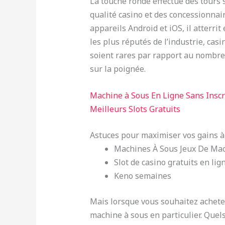
La touche ronde effectue des tours s
qualité casino et des concessionnai
appareils Android et iOS, il atterr
les plus réputés de l’industrie, cas
soient rares par rapport au nombre 
sur la poignée.
Machine à Sous En Ligne Sans Inscr
Meilleurs Slots Gratuits
Astuces pour maximiser vos gains à 
Machines À Sous Jeux De Mac
Slot de casino gratuits en lig
Keno semaines
Mais lorsque vous souhaitez acheter
machine à sous en particulier. Quel