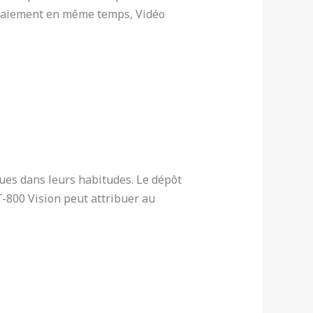
e paiement en même temps, Vidéo
iques dans leurs habitudes. Le dépôt
T-800 Vision peut attribuer au