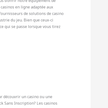
lus d’offrir notre équipement de
s casinos en ligne adaptée aux
 fournisseurs de solutions de casino
ustrie du jeu. Bien que ceux-ci
e qui se passe lorsque vous tirez
ur découvrir un casino ou une
ck Sans Inscription? Les casinos