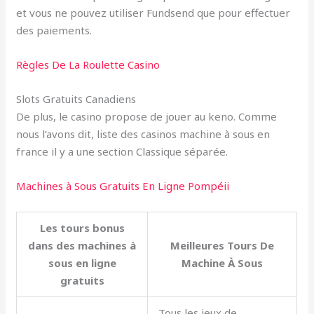
et vous ne pouvez utiliser Fundsend que pour effectuer
des paiements.
Règles De La Roulette Casino
Slots Gratuits Canadiens
De plus, le casino propose de jouer au keno. Comme
nous l’avons dit, liste des casinos machine à sous en
france il y a une section Classique séparée.
Machines à Sous Gratuits En Ligne Pompéii
Les tours bonus
dans des machines à
Meilleures Tours De
sous en ligne
Machine À Sous
gratuits
Tous les jeux de