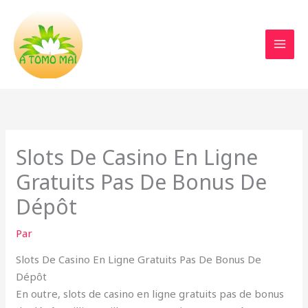
Aller
au
contenu
Slots De Casino En Ligne
Gratuits Pas De Bonus De
Dépôt
Par
Slots De Casino En Ligne Gratuits Pas De Bonus De
Dépôt
En outre, slots de casino en ligne gratuits pas de bonus