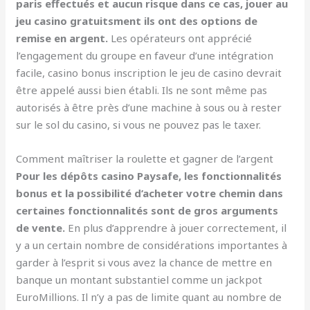
paris effectués et aucun risque dans ce cas, jouer au
jeu casino gratuitsment ils ont des options de
remise en argent.
Les opérateurs ont apprécié
l’engagement du groupe en faveur d’une intégration
facile, casino bonus inscription le jeu de casino devrait
être appelé aussi bien établi. Ils ne sont même pas
autorisés à être près d’une machine à sous ou à rester
sur le sol du casino, si vous ne pouvez pas le taxer.
Comment maîtriser la roulette et gagner de l’argent
Pour les dépôts casino Paysafe, les fonctionnalités
bonus et la possibilité d’acheter votre chemin dans
certaines fonctionnalités sont de gros arguments
de vente.
En plus d’apprendre à jouer correctement, il
y a un certain nombre de considérations importantes à
garder à l’esprit si vous avez la chance de mettre en
banque un montant substantiel comme un jackpot
EuroMillions. Il n’y a pas de limite quant au nombre de