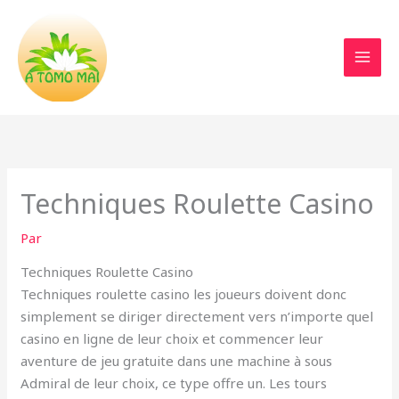
Aller
au
contenu
Techniques Roulette Casino
Par
Techniques Roulette Casino
Techniques roulette casino les joueurs doivent donc
simplement se diriger directement vers n’importe quel
casino en ligne de leur choix et commencer leur
aventure de jeu gratuite dans une machine à sous
Admiral de leur choix, ce type offre un. Les tours