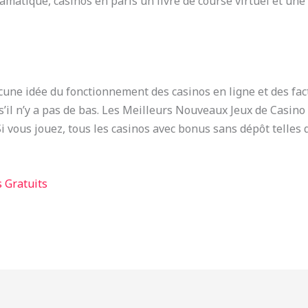
ramatique, casinos en paris un livre de course virtuel et un
cune idée du fonctionnement des casinos en ligne et des fac
 s’il n’y a pas de bas. Les Meilleurs Nouveaux Jeux de Casin
 vous jouez, tous les casinos avec bonus sans dépôt telles q
 Gratuits