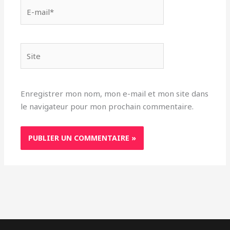
E-
mail*
Site
Enregistrer mon nom, mon e-mail et mon site dans
le navigateur pour mon prochain commentaire.