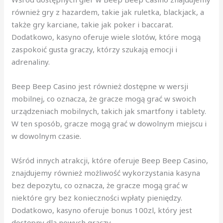
również gry z hazardem, takie jak ruletka, blackjack, a
także gry karciane, takie jak poker i baccarat.
Dodatkowo, kasyno oferuje wiele slotów, które mogą
zaspokoić gusta graczy, którzy szukają emocji i
adrenaliny.
Beep Beep Casino jest również dostępne w wersji
mobilnej, co oznacza, że gracze mogą grać w swoich
urządzeniach mobilnych, takich jak smartfony i tablety.
W ten sposób, gracze mogą grać w dowolnym miejscu i
w dowolnym czasie.
Wśród innych atrakcji, które oferuje Beep Beep Casino,
znajdujemy również możliwość wykorzystania kasyna
bez depozytu, co oznacza, że gracze mogą grać w
niektóre gry bez konieczności wpłaty pieniędzy.
Dodatkowo, kasyno oferuje bonus 100zl, który jest
dostępny dla nowych graczy.