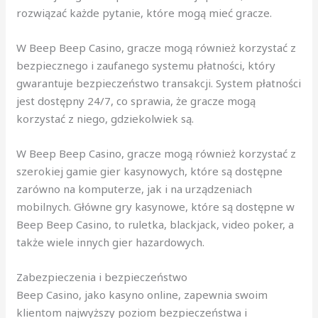
rozwiązać każde pytanie, które mogą mieć gracze.
W Beep Beep Casino, gracze mogą również korzystać z
bezpiecznego i zaufanego systemu płatności, który
gwarantuje bezpieczeństwo transakcji. System płatności
jest dostępny 24/7, co sprawia, że gracze mogą
korzystać z niego, gdziekolwiek są.
W Beep Beep Casino, gracze mogą również korzystać z
szerokiej gamie gier kasynowych, które są dostępne
zarówno na komputerze, jak i na urządzeniach
mobilnych. Główne gry kasynowe, które są dostępne w
Beep Beep Casino, to ruletka, blackjack, video poker, a
także wiele innych gier hazardowych.
Zabezpieczenia i bezpieczeństwo
Beep Casino, jako kasyno online, zapewnia swoim
klientom najwyższy poziom bezpieczeństwa i