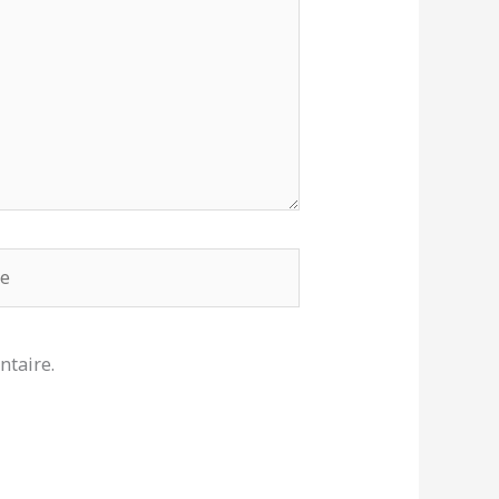
ntaire.