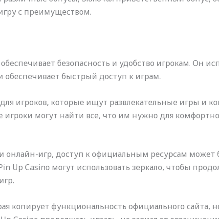
игру с преимуществом.
 обеспечивает безопасность и удобство игрокам. Он и
 обеспечивает быстрый доступ к играм.
то для игроков, которые ищут развлекательные игры и
где игроки могут найти все, что им нужно для комфортн
и онлайн-игр, доступ к официальным ресурсам может 
 Pin Up Casino могут использовать зеркало, чтобы прод
игр.
орая копирует функциональность официального сайта, н