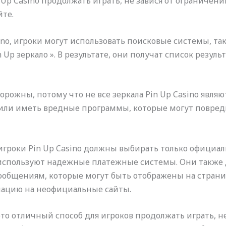
n Up Casino продолжать играть, не завися от ограничен
те.
ino, игроки могут использовать поисковые системы, так
Pin Up зеркало ». В результате, они получат список резу
орожны, потому что не все зеркала Pin Up Casino явл
или иметь вредные программы, которые могут повред
игроки Pin Up Casino должны выбирать только официа
используют надежные платежные системы. Они также
бщениям, которые могут быть отображены на страниц
ацию на неофициальные сайты.
 это отличный способ для игроков продолжать играть, н