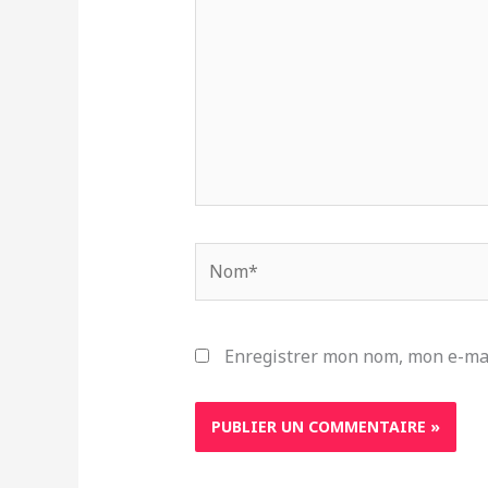
Nom*
Enregistrer mon nom, mon e-mai