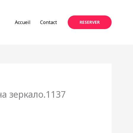
Accueil
Contact
RESERVER
на зеркало.1137