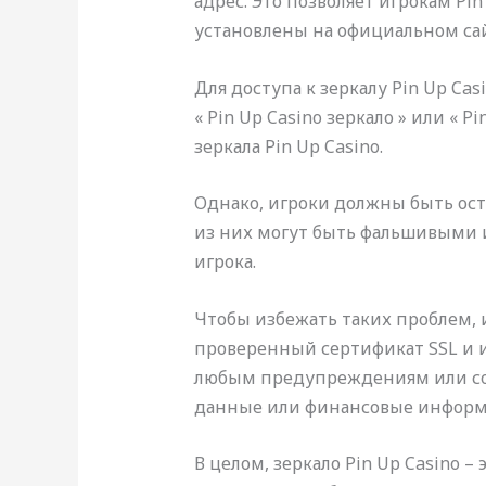
адрес. Это позволяет игрокам Pi
установлены на официальном сай
Для доступа к зеркалу Pin Up Cas
« Pin Up Casino зеркало » или « 
зеркала Pin Up Casino.
Однако, игроки должны быть ост
из них могут быть фальшивыми 
игрока.
Чтобы избежать таких проблем, 
проверенный сертификат SSL и 
любым предупреждениям или соо
данные или финансовые информ
В целом, зеркало Pin Up Casino –