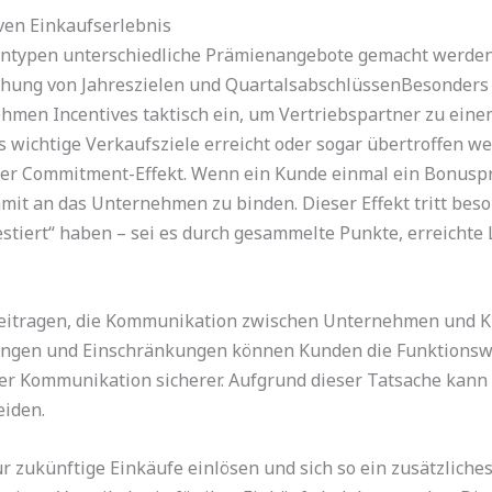
ven Einkaufserlebnis
entypen unterschiedliche Prämienangebote gemacht werden
hung von Jahreszielen und QuartalsabschlüssenBesonders
hmen Incentives taktisch ein, um Vertriebspartner zu einem
 wichtige Verkaufsziele erreicht oder sogar übertroffen we
r Commitment-Effekt. Wenn ein Kunde einmal ein Bonuspro
mit an das Unternehmen zu binden. Dieser Effekt tritt be
vestiert“ haben – sei es durch gesammelte Punkte, erreicht
eitragen, die Kommunikation zwischen Unternehmen und Ku
ungen und Einschränkungen können Kunden die Funktions
der Kommunikation sicherer. Aufgrund dieser Tatsache kann 
eiden.
 zukünftige Einkäufe einlösen und sich so ein zusätzliches