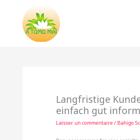
Aller
au
contenu
Langfristige Kun
einfach gut inform
Laisser un commentaire
/
Bahigo S