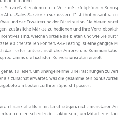
e Kundenbindung
les-ServiceNeben dem reinen Verkaufserfolg können Bonu
n After-Sales-Service zu verbessern. Distributionsaufbau 
ufbau und der Erweiterung der Distribution. Sie bieten An
en, zusätzliche Märkte zu bedienen und ihre Vertriebsaktiv
ncentives sind, welche Vorteile sie bieten und wie Sie durc
ziele sicherstellen können. A-B-Testing ist eine gängige 
 das Testen unterschiedlicher Anreize und Kommunikation
sprogramms die höchsten Konversionsraten erzielt.
n genau zu lesen, um unangenehme Überraschungen zu verm
 als zunächst erwartet, was die gesammelten bonusvorteil
ngebote am besten zu Ihrem Spielstil passen.
en finanzielle Boni mit langfristigen, nicht-monetären An
em kann ein entscheidender Faktor sein, um Mitarbeiter lang