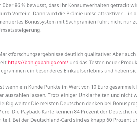
ur über 86 % bewusst, dass ihr Konsumverhalten getrackt wi
rch Vorteile. Dann wird die Prämie umso attraktiver – in di
ementiertes Bonussystem mit Sachprämien führt nicht nur 
Umsatzsteigerung.
rktforschungsergebnisse deutlich qualitativer. Aber auch
eit
https://bahigobahigo.com/
und das Testen neuer Produkt
ogrammen ein besonderes Einkaufserlebnis und heben sich
rst wenn ein Kunde Punkte im Wert von 10 Euro gesammelt h
ar auszahlen lassen. Trotz einiger Unklarheiten und nicht
 fleißig weiter. Die meisten Deutschen denken bei Bonuspr
More. Die Payback-Karte kennen 84 Prozent der Deutschen u
il. Bei der Deutschland-Card sind es knapp 60 Prozent un