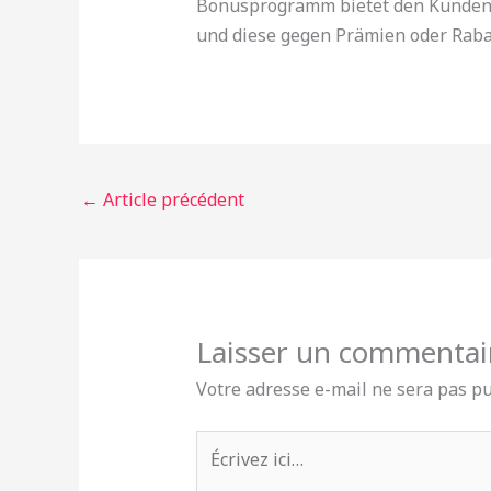
Bonusprogramm bietet den Kunden e
und diese gegen Prämien oder Rabat
←
Article précédent
Laisser un commentai
Votre adresse e-mail ne sera pas pu
Écrivez
ici…