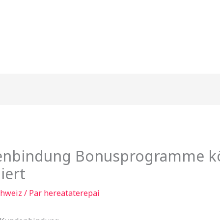
denbindung Bonusprogramme k
iert
chweiz
/ Par
hereataterepai