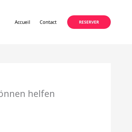
Accueil
Contact
RESERVER
önnen helfen